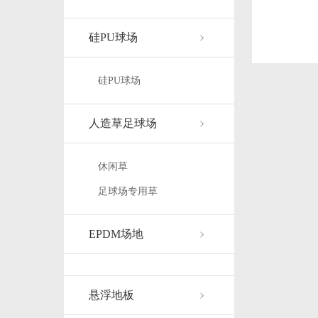
硅PU球场
硅PU球场
人造草足球场
休闲草
足球场专用草
EPDM场地
悬浮地板