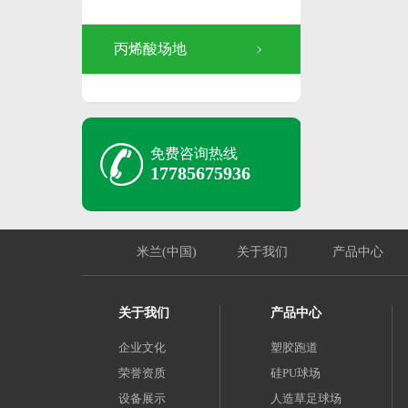
丙烯酸场地
免费咨询热线
17785675936
米兰(中国)
关于我们
产品中心
关于我们
产品中心
企业文化
塑胶跑道
荣誉资质
硅PU球场
设备展示
人造草足球场