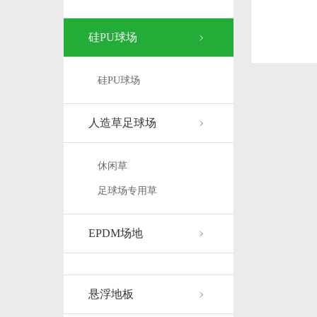
硅PU球场
硅PU球场
人造草足球场
休闲草
足球场专用草
EPDM场地
悬浮地板