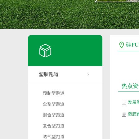
硅P
塑胶跑道
热点资
预制型跑道
发展
全塑型跑道
塑胶
混合型跑道
复合型跑道
透气型跑道