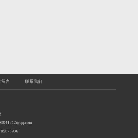
线留言
联系我们
版
041712@qq.com‬
5675936