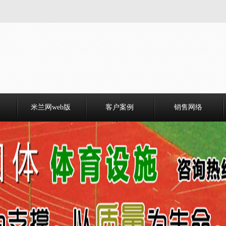
米兰网web版
客户案例
销售网络